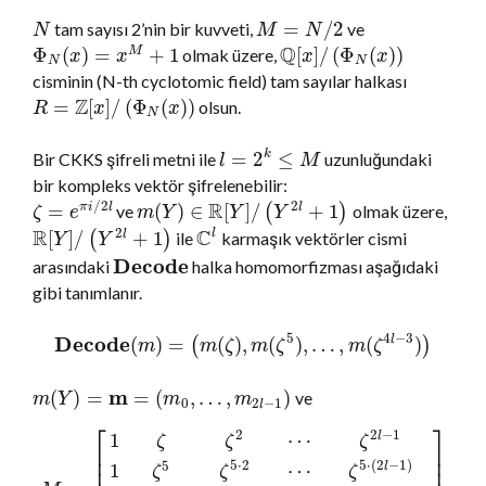
=
/
2
tam sayısı 2’nin bir kuvveti,
ve
N
M
N
Q
Φ
(
)
=
+
1
[
]
/
(
Φ
(
)
)
olmak üzere,
M
x
x
x
x
N
N
cisminin (N-th cyclotomic field) tam sayılar halkası
Z
=
[
]
/
(
Φ
(
)
)
olsun.
R
x
x
N
=
2
≤
k
Bir CKKS şifreli metni ile
uzunluğundaki
l
M
bir kompleks vektör şifrelenebilir:
R
/
2
2
=
(
)
∈
[
]
/
+
1
ve
(
)
olmak üzere,
π
i
l
l
ζ
e
m
Y
Y
Y
R
C
2
l
[
]
/
+
1
(
)
ile
karmaşık vektörler cismi
l
Y
Y
D
e
c
o
d
e
arasındaki
halka homomorfizması aşağıdaki
gibi tanımlanır.
5
4
−
3
D
e
c
o
d
e
(
)
=
(
)
,
(
)
,
…
,
(
)
l
(
)
m
m
ζ
m
ζ
m
ζ
m
(
)
=
=
(
,
…
,
)
ve
m
Y
m
m
0
2
−
1
l
⎡
⎤
2
2
−
1
1
⋯
l
ζ
ζ
ζ
⎢
⎥
⎢
⎥
5
5
⋅
2
5
⋅
(
2
−
1
)
1
⋯
l
ζ
ζ
ζ