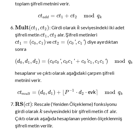
toplam şifreli metnini verir.
=
+
mod
c
t
c
t
c
t
q
1
2
a
d
d
k
Mult
(
,
)
: Girdi olarak
seviyesindeki iki adet
c
t
c
t
k
1
2
,
şifreli metin
alır. Şifreli metinleri
c
t
c
t
1
2
=
(
,
)
=
(
,
)
ve
diye ayırdıktan
'
'
c
t
c
c
c
t
c
c
1
0
1
2
0
1
sonra
(
,
,
)
=
(
,
+
,
)
mod
'
'
'
'
d
d
d
c
c
c
c
c
c
c
c
q
0
1
2
0
0
0
1
0
1
1
1
k
hesaplanır ve çıktı olarak aşağıdaki çarpım şifreli
metnini verir.
−
1
=
(
,
)
+
⌊
⋅
⋅
⌉
mod
e
v
k
c
t
d
d
P
d
q
0
1
2
m
u
l
t
k
RS
(
)
: Rescale (Yeniden Ölçekleme) fonksiyonu
c
t
girdi olarak
seviyesindeki bir şifreli metin
alır.
k
c
t
Çıktı olarak aşağıda hesaplanan yeniden ölçeklenmiş
şifreli metin verilir.