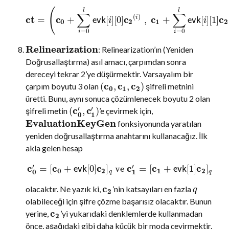
(
l
l
∑
∑
(
)
c
t
c
c
c
c
=
+
[
]
[
0
]
,
+
[
]
[
1
]
i
e
v
k
e
v
k
i
i
0
2
1
2
=
0
=
0
i
i
Relinearization
: Relinearization’ın (Yeniden
Doğrusallaştırma) asıl amacı, çarpımdan sonra
dereceyi tekrar 2’ye düşürmektir. Varsayalım bir
c
c
c
(
,
,
)
çarpım boyutu 3 olan
şifreli metnini
0
1
2
üretti. Bunu, aynı sonuca çözümlenecek boyutu 2 olan
c
c
′
′
(
,
)
şifreli metin
’e çevirmek için,
0
1
EvaluationKeyGen
fonksiyonunda yaratılan
yeniden doğrusallaştırma anahtarını kullanacağız. İlk
akla gelen hesap
c
c
c
c
c
c
′
′
=
[
+
[
0
]
]
ve
=
[
+
[
1
]
]
e
v
k
e
v
k
0
2
1
2
0
1
q
q
c
olacaktır. Ne yazık ki,
’nin katsayıları en fazla
q
2
olabileceği için şifre çözme başarısız olacaktır. Bunun
c
yerine,
’yi yukarıdaki denklemlerde kullanmadan
2
önce, aşağıdaki gibi daha küçük bir moda çevirmektir.