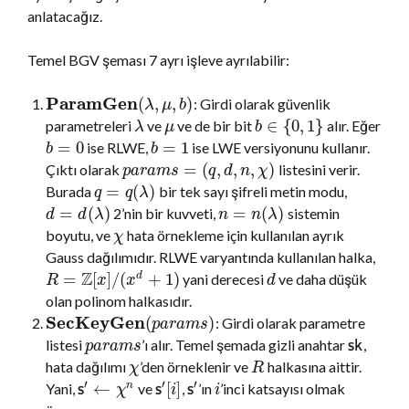
anlatacağız.
Temel BGV şeması 7 ayrı işleve ayrılabilir:
ParamGen
(
,
,
)
: Girdi olarak güvenlik
λ
μ
b
∈
{
0
,
1
}
parametreleri
ve
ve de bir bit
alır. Eğer
λ
μ
b
=
0
=
1
ise RLWE,
ise LWE versiyonunu kullanır.
b
b
=
(
,
,
,
)
Çıktı olarak
listesini verir.
p
a
r
a
m
s
q
d
n
χ
=
(
)
Burada
bir tek sayı şifreli metin modu,
q
q
λ
=
(
)
=
(
)
2’nin bir kuvveti,
sistemin
d
d
λ
n
n
λ
boyutu, ve
hata örnekleme için kullanılan ayrık
χ
Gauss dağılımıdır. RLWE varyantında kullanılan halka,
Z
=
[
]
/
(
+
1
)
yani derecesi
ve daha düşük
d
R
x
x
d
olan polinom halkasıdır.
SecKeyGen
(
)
: Girdi olarak parametre
p
a
r
a
m
s
listesi
’ı alır. Temel şemada gizli anahtar
,
s
k
p
a
r
a
m
s
hata dağılımı
’den örneklenir ve
halkasına aittir.
χ
R
′
′
′
←
[
]
Yani,
ve
,
’ın
’inci katsayısı olmak
n
s
s
s
χ
i
i