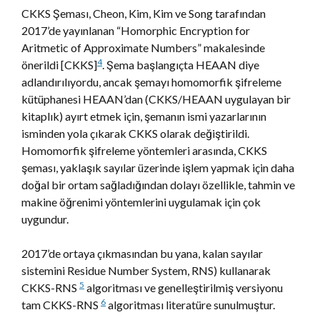
CKKS Şeması, Cheon, Kim, Kim ve Song tarafından
2017’de yayınlanan “Homorphic Encryption for
Aritmetic of Approximate Numbers” makalesinde
4
önerildi [CKKS]
. Şema başlangıçta HEAAN diye
adlandırılıyordu, ancak şemayı homomorfik şifreleme
kütüphanesi HEAAN’dan (CKKS/HEAAN uygulayan bir
kitaplık) ayırt etmek için, şemanın ismi yazarlarının
isminden yola çıkarak CKKS olarak değiştirildi.
Homomorfik şifreleme yöntemleri arasında, CKKS
şeması, yaklaşık sayılar üzerinde işlem yapmak için daha
doğal bir ortam sağladığından dolayı özellikle, tahmin ve
makine öğrenimi yöntemlerini uygulamak için çok
uygundur.
2017’de ortaya çıkmasından bu yana, kalan sayılar
sistemini Residue Number System, RNS) kullanarak
5
CKKS-RNS
algoritması ve genelleştirilmiş versiyonu
6
tam CKKS-RNS
algoritması literatüre sunulmuştur.