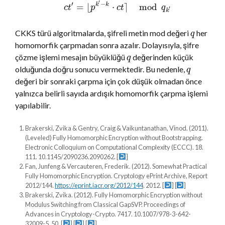
′
′
−
=
⌊
⋅
⌉
mod
k
k
c
t
p
c
t
q
′
k
CKKS türü algoritmalarda, şifreli metin mod değeri
her
q
homomorfik çarpmadan sonra azalır. Dolayısıyla, şifre
çözme işlemi mesajın büyüklüğü
değerinden küçük
q
olduğunda doğru sonucu vermektedir. Bu nedenle,
q
değeri bir sonraki çarpma için çok düşük olmadan önce
yalnızca belirli sayıda ardışık homomorfik çarpma işlemi
yapılabilir.
Brakerski, Zvika & Gentry, Craig & Vaikuntanathan, Vinod. (2011).
(Leveled) Fully Homomorphic Encryption without Bootstrapping.
Electronic Colloquium on Computational Complexity (ECCC). 18.
111. 10.1145/2090236.2090262.
[
]
Fan, Junfeng & Vercauteren, Frederik. (2012). Somewhat Practical
Fully Homomorphic Encryption. Cryptology ePrint Archive, Report
2012/144.
https://eprint.iacr.org/2012/144
. 2012.
[
] [
]
Brakerski, Zvika. (2012). Fully Homomorphic Encryption without
Modulus Switching from Classical GapSVP. Proceedings of
Advances in Cryptology-Crypto. 7417. 10.1007/978-3-642-
32009-5_50.
[
] [
] [
]