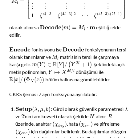
⎢
⎥
⎢
⎥
=
⎢
⎥
M
l
⋮
⋮
⋮
⋮
⋮
⎣
⎦
4
−
3
(
4
−
3
)
⋅
2
(
4
−
3
)
⋅
(
2
−
1
)
1
⋯
l
l
l
l
ζ
ζ
ζ
D
e
c
o
d
e
m
(
)
=
⋅
olarak alınırsa
eşitliği elde
m
M
l
edilir.
E
n
c
o
d
e
D
e
c
o
d
e
fonksiyonu ise
fonksiyonunun tersi
olarak tanımlanır ve
matrisinin tersi ile çarpmaya
M
l
R
2
(
)
∈
[
]
/
+
1
karşı gelir.
(
)
şeklindeki açık
l
m
Y
Y
Y
/
↦
metin polinomları,
dönüşümü ile
M
l
Y
X
R
[
]
/
(
Φ
(
)
)
bölüm halkasına gömülebilirler.
x
x
N
CKKS şeması 7 ayrı fonksiyona ayrılabilir:
Setup
(
,
,
)
: Girdi olarak güvenlik parametresi
λ
μ
b
λ
2
ve
’nin tam kuvveti olacak şekilde
alınır.
N
R
(
)
(
)
üzerinde, anahtar
, hata
ve şifreleme
χ
χ
k
e
y
e
r
r
(
)
için dağılımlar belirlenir. Bu dağılımlar düzgün
χ
e
n
c