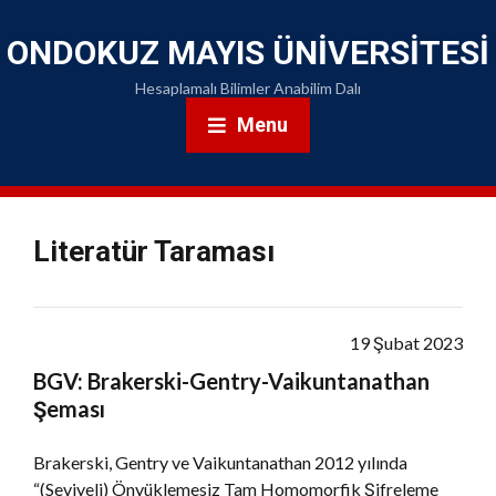
ONDOKUZ MAYIS ÜNIVERSITESI
Hesaplamalı Bilimler Anabilim Dalı
Menu
Literatür Taraması
19 Şubat 2023
BGV: Brakerski-Gentry-Vaikuntanathan
Şeması
Brakerski, Gentry ve Vaikuntanathan 2012 yılında
“(Seviyeli) Önyüklemesiz Tam Homomorfik Şifreleme