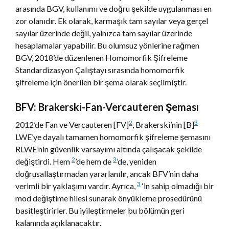
arasında BGV, kullanımı ve doğru şekilde uygulanması en
zor olanıdır. Ek olarak, karmaşık tam sayılar veya gerçel
sayılar üzerinde değil, yalnızca tam sayılar üzerinde
hesaplamalar yapabilir. Bu olumsuz yönlerine rağmen
BGV, 2018’de düzenlenen Homomorfik Şifreleme
Standardizasyon Çalıştayı sırasında homomorfik
şifreleme için önerilen bir şema olarak seçilmiştir.
BFV: Brakerski-Fan-Vercauteren Şeması
2
3
2012’de Fan ve Vercauteren [FV]
, Brakerski’nin [B]
LWE’ye dayalı tamamen homomorfik şifreleme şemasını
RLWE’nin güvenlik varsayımı altında çalışacak şekilde
2
3
değiştirdi. Hem
’de hem de
’de, yeniden
doğrusallaştırmadan yararlanılır, ancak BFV’nin daha
3
verimli bir yaklaşımı vardır. Ayrıca,
‘in sahip olmadığı bir
mod değiştime hilesi sunarak önyükleme prosedürünü
basitleştirirler. Bu iyileştirmeler bu bölümün geri
kalanında açıklanacaktır.