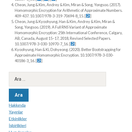
Cheon, Jung & Kim, Andrey & Kim, Miran & Song, Yongsoo. (2017).
Homomorphic Encryption for Arithmetic of Approximate Numbers.
409-437. 10.1007/978-3-319-70694-8_15.
[
]
Cheon, Jung & Kyoohyung, Han & Kim, Andrey & Kim, Miran &
Song, Yongsoo. (2019). A Full RNS Variant of Approximate
Homomorphic Encryption: 25th International Conference, Calgary,
AB, Canada, August 15–17, 2018, Revised Selected Papers.
10.1007/978-3-030-10970-7_16.
[
]
Kyoohyung, Han & Ki, Dohyeong. (2020). Better Bootstrapping for
Approximate Homomorphic Encryption. 10.1007/978-3-030-
40186-3_16.
[
]
Hakkında
Yayınlar
Etkinlikler
İşbirlikleri