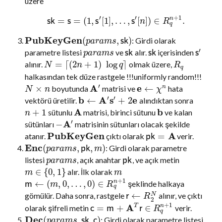
üzere
′
′
+
1
=
=
(
1
,
[
1
]
,
…
,
[
]
)
∈
.
n
s
k
s
s
s
n
R
q
PubKeyGen
(
,
)
: Girdi olarak
s
k
p
a
r
a
m
s
′
parametre listesi
ve
alır.
içerisinden
s
k
s
k
s
p
a
r
a
m
s
=
⌈
(
2
+
1
)
log
⌉
alınır.
olmak üzere,
N
n
q
R
q
halkasından tek düze rastgele !!!uniformly random!!!
′
A
e
×
←
boyutunda
matrisi ve
hata
n
N
n
χ
′
′
b
A
s
e
←
+
2
vektörü üretilir.
alındıktan sonra
A
b
+
1
sütunlu
matrisi, birinci sütunu
ve kalan
n
′
A
−
sütünları
matrisinin sütunları olacak şekilde
PubKeyGen
A
=
atanır.
çıktı olarak
verir.
pk
Enc
(
,
,
)
: Girdi olarak parametre
p
k
p
a
r
a
m
s
m
listesi
, açık anahtar
, ve açık metin
p
k
p
a
r
a
m
s
∈
{
0
,
1
}
alır. İlk olarak
m
m
+
1
←
(
,
0
,
…
,
0
)
∈
n
şeklinde halkaya
m
m
R
q
←
gömülür. Daha sonra, rastgele
alınır, ve çıktı
N
r
R
2
+
1
A
=
+
∈
T
n
olarak şifreli metin
verir.
c
m
r
R
q
Dec
(
,
,
)
: Girdi olarak parametre listesi
s
k
c
p
a
r
a
m
s