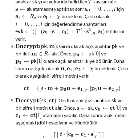
anahtar
’yı ve yukarıda belirtilen
sayısını alır.
s
k
T
s
←
=
0
,
…
,
atamasını yaptıktan sonra,
için
s
k
i
l
a
e
←
←
ve
örneklenir. Çıktı olarak
R
χ
i
i
q
=
0
,
…
,
için değerlendirme anahtarları
i
l
2
a
s
e
s
a
←
(
[
−
(
⋅
+
)
+
⋅
]
,
)
ikililerini
i
e
v
k
T
i
i
i
q
verir.
Encrypt
m
(
,
)
: Girdi olarak açık anahtar
ve
p
k
p
k
m
p
∈
←
[
0
]
bir ileti
alır. Önce,
ve
p
k
R
0
t
p
←
[
1
]
olarak açık anahtar ikiye bölünür. Daha
p
k
1
u
e
e
,
,
←
sonra rastgele olarak
örneklenir. Çıktı
χ
1
2
olarak aşağıdaki şifreli metini verir.
c
t
m
p
u
e
p
u
e
=
(
[
⋅
+
+
]
,
[
+
]
)
δ
0
1
1
2
q
q
Decrypt
c
t
(
,
)
: Girdi olarak gizli anahtar
ve
s
k
s
k
c
t
s
c
c
t
←
←
[
0
]
bir şifreli metin
alır. Önce,
,
ve
s
k
0
c
c
t
←
[
1
]
atamaları yapılır. Daha sonra, açık metin
1
aşağıdaki gibi hesaplanır ve döndürülür.
c
c
s
⋅
[
+
⋅
]
t
0
1
q
′