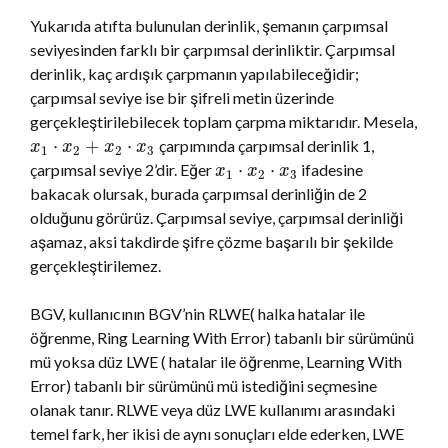
Yukarıda atıfta bulunulan derinlik, şemanın çarpımsal
seviyesinden farklı bir çarpımsal derinliktir. Çarpımsal
derinlik, kaç ardışık çarpmanın yapılabileceğidir;
çarpımsal seviye ise bir şifreli metin üzerinde
gerçekleştirilebilecek toplam çarpma miktarıdır. Mesela,
⋅
+
⋅
çarpımında çarpımsal derinlik 1,
x
x
x
x
1
2
2
3
⋅
⋅
çarpımsal seviye 2’dir. Eğer
ifadesine
x
x
x
1
2
3
bakacak olursak, burada çarpımsal derinliğin de 2
olduğunu görürüz. Çarpımsal seviye, çarpımsal derinliği
aşamaz, aksi takdirde şifre çözme başarılı bir şekilde
gerçekleştirilemez.
BGV, kullanıcının BGV’nin RLWE( halka hatalar ile
öğrenme, Ring Learning With Error) tabanlı bir sürümünü
mü yoksa düz LWE ( hatalar ile öğrenme, Learning With
Error) tabanlı bir sürümünü mü istediğini seçmesine
olanak tanır. RLWE veya düz LWE kullanımı arasındaki
temel fark, her ikisi de aynı sonuçları elde ederken, LWE