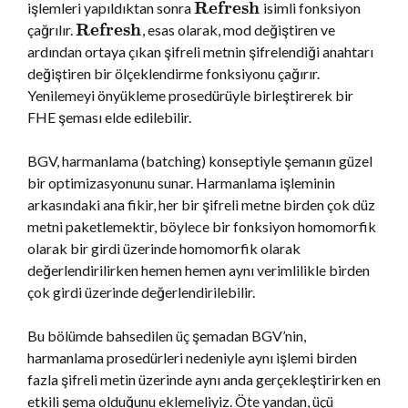
Refresh
işlemleri yapıldıktan sonra
isimli fonksiyon
Refresh
çağrılır.
, esas olarak, mod değiştiren ve
ardından ortaya çıkan şifreli metnin şifrelendiği anahtarı
değiştiren bir ölçeklendirme fonksiyonu çağırır.
Yenilemeyi önyükleme prosedürüyle birleştirerek bir
FHE şeması elde edilebilir.
BGV, harmanlama (batching) konseptiyle şemanın güzel
bir optimizasyonunu sunar. Harmanlama işleminin
arkasındaki ana fikir, her bir şifreli metne birden çok düz
metni paketlemektir, böylece bir fonksiyon homomorfik
olarak bir girdi üzerinde homomorfik olarak
değerlendirilirken hemen hemen aynı verimlilikle birden
çok girdi üzerinde değerlendirilebilir.
Bu bölümde bahsedilen üç şemadan BGV’nin,
harmanlama prosedürleri nedeniyle aynı işlemi birden
fazla şifreli metin üzerinde aynı anda gerçekleştirirken en
etkili şema olduğunu eklemeliyiz. Öte yandan, üçü