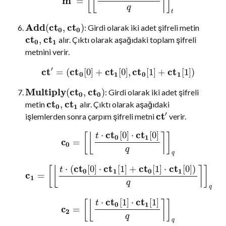
[
⌊
⌉
]
m
=
q
t
Add
c
t
c
t
(
,
)
: Girdi olarak iki adet şifreli metin
0
0
c
t
c
t
,
alır. Çıktı olarak aşağıdaki toplam şifreli
0
1
metnini verir.
′
c
t
c
t
c
t
c
t
c
t
=
(
[
0
]
+
[
0
]
,
[
1
]
+
[
1
]
)
0
1
0
1
Multiply
c
t
c
t
(
,
)
: Girdi olarak iki adet şifreli
0
0
c
t
c
t
,
metin
alır. Çıktı olarak aşağıdaki
0
1
′
c
t
işlemlerden sonra çarpım şifreli metni
verir.
c
t
c
t
⋅
[
0
]
⋅
[
0
]
[
⌊
⌉
]
t
0
1
c
=
0
q
q
c
t
c
t
c
t
c
t
⋅
(
[
0
]
⋅
[
1
]
+
[
1
]
⋅
[
0
]
)
[
⌊
⌉
]
t
0
1
0
1
c
=
1
q
q
c
t
c
t
⋅
[
1
]
⋅
[
1
]
[
⌊
⌉
]
t
0
1
c
=
2
q
q