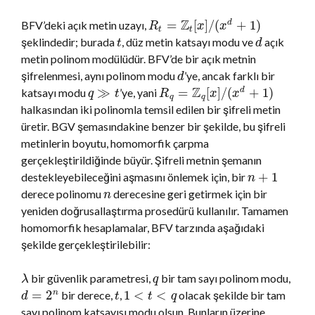
Z
=
[
]
/
(
+
1
)
BFV’deki açık metin uzayı,
d
R
x
x
t
t
şeklindedir; burada
, düz metin katsayı modu ve
açık
t
d
metin polinom modülüdür. BFV’de bir açık metnin
şifrelenmesi, aynı polinom modu
’ye, ancak farklı bir
d
Z
≫
=
[
]
/
(
+
1
)
katsayı modu
’ye, yani
d
q
t
R
x
x
q
q
halkasından iki polinomla temsil edilen bir şifreli metin
üretir. BGV şemasındakine benzer bir şekilde, bu şifreli
metinlerin boyutu, homomorfik çarpma
gerçekleştirildiğinde büyür. Şifreli metnin şemanın
+
1
destekleyebileceğini aşmasını önlemek için, bir
n
derece polinomu
derecesine geri getirmek için bir
n
yeniden doğrusallaştırma prosedürü kullanılır. Tamamen
homomorfik hesaplamalar, BFV tarzında aşağıdaki
şekilde gerçekleştirilebilir:
bir güvenlik parametresi,
bir tam sayı polinom modu,
λ
q
=
2
1
<
<
n
bir derece,
,
olacak şekilde bir tam
d
t
t
q
sayı polinom katsayısı modu olsun. Bunların üzerine,