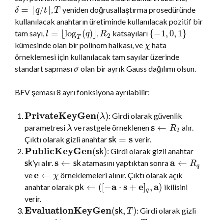
=
⌊
/
⌋
,
yeniden doğrusallaştırma prosedüründe
δ
q
t
T
kullanılacak anahtarın üretiminde kullanılacak pozitif bir
=
⌊
log
(
)
⌋
{
−
1
,
0
,
1
}
tam sayı,
,
katsayıları
l
q
R
2
T
kümesinde olan bir polinom halkası, ve
hata
χ
örneklemesi için kullanılacak tam sayılar üzerinde
standart sapması
olan bir ayrık Gauss dağılımı olsun.
σ
BFV şeması 8 ayrı fonksiyona ayrılabilir:
PrivateKeyGen
(
)
: Girdi olarak güvenlik
λ
s
←
parametresi
ve rastgele örneklenen
alır.
λ
R
2
s
=
Çıktı olarak gizli anahtar
verir.
s
k
PublicKeyGen
(
)
: Girdi olarak gizli anahtar
s
k
s
a
←
←
’yı alır.
atamasını yaptıktan sonra
s
k
s
k
R
q
e
←
ve
örneklemeleri alınır. Çıktı olarak açık
χ
a
s
e
a
←
(
[
−
⋅
+
]
,
)
anahtar olarak
ikilisini
p
k
q
verir.
EvaluationKeyGen
(
,
)
: Girdi olarak gizli
s
k
T