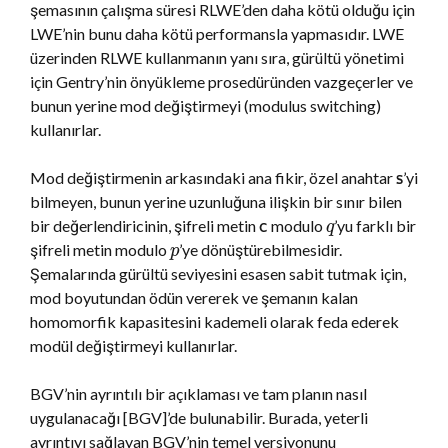
şemasının çalışma süresi RLWE’den daha kötü olduğu için
LWE’nin bunu daha kötü performansla yapmasıdır. LWE
üzerinden RLWE kullanmanın yanı sıra, gürültü yönetimi
için Gentry’nin önyükleme prosedüründen vazgeçerler ve
bunun yerine mod değiştirmeyi (modulus switching)
kullanırlar.
Mod değiştirmenin arkasındaki ana fikir, özel anahtar
’yi
s
bilmeyen, bunun yerine uzunluğuna ilişkin bir sınır bilen
bir değerlendiricinin, şifreli metin
modulo
’yu farklı bir
c
q
şifreli metin modulo
’ye dönüştürebilmesidir.
p
Şemalarında gürültü seviyesini esasen sabit tutmak için,
mod boyutundan ödün vererek ve şemanın kalan
homomorfik kapasitesini kademeli olarak feda ederek
modül değiştirmeyi kullanırlar.
BGV’nin ayrıntılı bir açıklaması ve tam planın nasıl
uygulanacağı [BGV]’de bulunabilir. Burada, yeterli
ayrıntıyı sağlayan BGV’nin temel versiyonunu