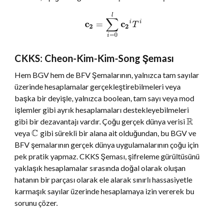
l
∑
c
c
=
i
i
T
2
2
=
0
i
CKKS: Cheon-Kim-Kim-Song Şeması
Hem BGV hem de BFV Şemalarının, yalnızca tam sayılar
üzerinde hesaplamalar gerçekleştirebilmeleri veya
başka bir deyişle, yalnızca boolean, tam sayı veya mod
işlemler gibi ayrık hesaplamaları destekleyebilmeleri
R
gibi bir dezavantajı vardır. Çoğu gerçek dünya verisi
C
veya
gibi sürekli bir alana ait olduğundan, bu BGV ve
BFV şemalarının gerçek dünya uygulamalarının çoğu için
pek pratik yapmaz. CKKS Şeması, şifreleme gürültüsünü
yaklaşık hesaplamalar sırasında doğal olarak oluşan
hatanın bir parçası olarak ele alarak sınırlı hassasiyetle
karmaşık sayılar üzerinde hesaplamaya izin vererek bu
sorunu çözer.