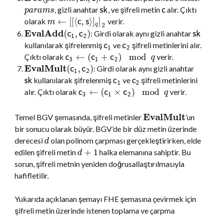
, gizli anahtar
, ve şifreli metin
alır. Çıktı
s
k
c
p
a
r
a
m
s
←
[
[
⟨
,
⟩
]
]
olarak
verir.
c
s
m
q
2
EvalAdd
(
,
)
: Girdi olarak aynı gizli anahtar
c
c
s
k
1
2
kullanılarak şifrelenmiş
ve
şifreli metinlerini alır.
c
c
1
2
←
(
+
)
mod
Çıktı olarak
verir.
c
c
c
q
3
1
2
EvalMult
(
,
)
: Girdi olarak aynı gizli anahtar
c
c
1
2
kullanılarak şifrelenmiş
ve
şifreli metinlerini
s
k
c
c
1
2
←
(
×
)
mod
alır. Çıktı olarak
verir.
c
c
c
q
3
1
2
EvalMult
Temel BGV şemasında, şifreli metinler
’un
bir sonucu olarak büyür. BGV’de bir düz metin üzerinde
derecesi
olan polinom çarpması gerçekleştirirken, elde
d
+
1
edilen şifreli metin
halka elemanına sahiptir. Bu
d
sorun, şifreli metnin yeniden doğrusallaştırılmasıyla
hafifletilir.
Yukarıda açıklanan şemayı FHE şemasına çevirmek için
şifreli metin üzerinde istenen toplama ve çarpma