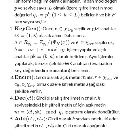
(uniform) dağılım olarak alınabilir. Taban mod değeri
ve seviye sayısı
olmak üzere, şifreli metin mod
p
L
=
(
1
≤
≤
)
değerleri
belirlenir ve bir
k
q
p
k
L
P
k
tam sayısı seçilir.
KeyGen
s
(
)
∈
: Önce,
seçilir ve gizli anahtar
χ
k
e
y
s
=
(
1
,
)
olarak alınır. Daha sonra
s
k
Z
∈
=
/
(
Φ
(
)
)
∈
ve
seçilerek,
a
R
x
e
χ
q
q
N
e
r
r
L
L
=
−
+
mod
işlemi yapılır ve açık
b
a
s
e
q
L
=
(
,
)
anahtar
olarak belirlenir. Aynı işlemler
p
k
b
a
yapılarak, benzer şekilde
anahtarı (evaluation
e
v
k
key, değerlendirme anahtarı) belirlenir.
Enc
(
)
∈
: Girdi olarak açık metin
alır.
ve
m
m
r
χ
e
n
c
,
olmak üzere şifreli metin aşağıdaki
e
e
χ
0
1
e
r
r
şekilde verilir.
Dec
(
)
: Girdi olarak şifreli metin
alır.
c
t
c
t
k
seviyesindeki bir şifreli metin
için açık metin
c
t
=
⟨
,
⟩
mod
iç çarpımı olarak döndürülür.
s
k
m
c
t
q
k
Add
(
,
)
: Girdi olarak
seviyesindeki iki adet
c
t
c
t
k
1
2
,
şifreli metin
alır. Çıktı olarak aşağıdaki
c
t
c
t
1
2