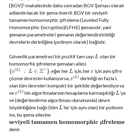
1
[BGV]
makalesinde daha sonradan BGV Şeması olarak
adlandırılacak bir şema önerdi. BGV bir seviyeli
tamamen homomorphic şifreleme (Leveled Fully
Homomorphic Encryption)(LFHE) şemasıdır, yani
şemanın parametreleri şemanın değerlendirebildiği
devrelerin derinliğine (polinom olarak) bağlıdır.
Güvenlik parametresi bir pozitif tam sayı
olan bir
L
homomorfik şifreleme şemaları ailesi
+
Z
(
)
{
:
∈
}
, eğer her
için, her
için aynı şifre
L
ε
L
L
ε
(
)
çözme devresini kullanıyorsa,
derinliği en fazla L
L
ε
olan tüm devreleri kompakt bir şekilde değerlendiyorsa
(
)
ve
’nin algoritmalarının hesaplama karmaşıklığı
’ye
L
ε
L
ve (değerlendirme algoritması durumunda) devre
büyüklüğüne bağlı (tüm
’ler için aynı olan) bir polinom
L
ise, bu şema ailesine
seviyeli tamamen homomorphic
ifreleme
ş
denir.