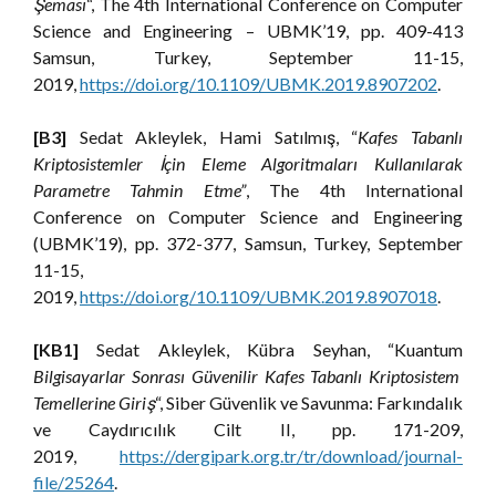
Şeması
“, The 4th International Conference on Computer
Science and Engineering – UBMK’19, pp. 409-413
Samsun, Turkey, September 11-15,
2019,
https://doi.org/10.1109/UBMK.2019.8907202
.
[B3]
Sedat Akleylek, Hami Satılmış, “
Kafes Tabanlı
Kriptosistemler İçin Eleme Algoritmaları Kullanılarak
Parametre Tahmin Etme”
, The 4th International
Conference on Computer Science and Engineering
(UBMK’19), pp. 372-377, Samsun, Turkey, September
11-15,
2019,
https://doi.org/10.1109/UBMK.2019.8907018
.
[KB1]
Sedat Akleylek, Kübra Seyhan, “Kuantum
Bilgisayarlar Sonrası Güvenilir Kafes Tabanlı Kriptosistem
Temellerine Giriş
“, Siber Güvenlik ve Savunma: Farkındalık
ve Caydırıcılık Cilt II, pp. 171-209,
2019,
https://dergipark.org.tr/tr/download/journal-
file/25264
.