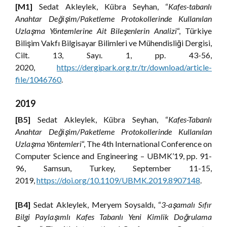
[M1]
Sedat Akleylek, Kübra Seyhan, “
Kafes-tabanlı
Anahtar Değişim/Paketleme Protokollerinde Kullanılan
Uzlaşma Yöntemlerine Ait Bileşenlerin Analizi
“, Türkiye
Bilişim Vakfı Bilgisayar Bilimleri ve Mühendisliği Dergisi,
Cilt. 13, Sayı. 1, pp. 43-56,
2020,
https://dergipark.org.tr/tr/download/article-
file/1046760
.
2019
[B5]
Sedat Akleylek, Kübra Seyhan, “
Kafes-Tabanlı
Anahtar Değişim/Paketleme
Protokollerinde Kullanılan
Uzlaşma Yöntemleri
“, The 4th International Conference on
Computer Science and Engineering – UBMK’19, pp. 91-
96, Samsun, Turkey, September 11-15,
2019,
https://doi.org/10.1109/UBMK.2019.8907148
.
[B4]
Sedat Akleylek, Meryem Soysaldı, “
3-aşamalı Sıfır
Bilgi Paylaşımlı Kafes Tabanlı Yeni Kimlik Doğrulama