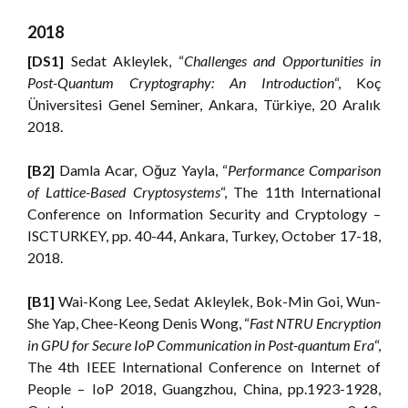
2018
[DS1]
Sedat Akleylek, “
Challenges and Opportunities in
Post-Quantum Cryptography: An Introduction
“, Koç
Üniversitesi Genel Seminer, Ankara, Türkiye, 20 Aralık
2018.
[B2]
Damla Acar, Oğuz Yayla, “
Performance Comparison
of Lattice-Based Cryptosystems
“, The 11th International
Conference on Information Security and Cryptology –
ISCTURKEY, pp. 40-44, Ankara, Turkey, October 17-18,
2018.
[B1]
Wai-Kong Lee, Sedat Akleylek, Bok-Min Goi, Wun-
She Yap, Chee-Keong Denis Wong, “
Fast NTRU Encryption
in GPU for Secure IoP Communication in Post-quantum Era
“,
The 4th IEEE International Conference on Internet of
People – IoP 2018, Guangzhou, China, pp.1923-1928,