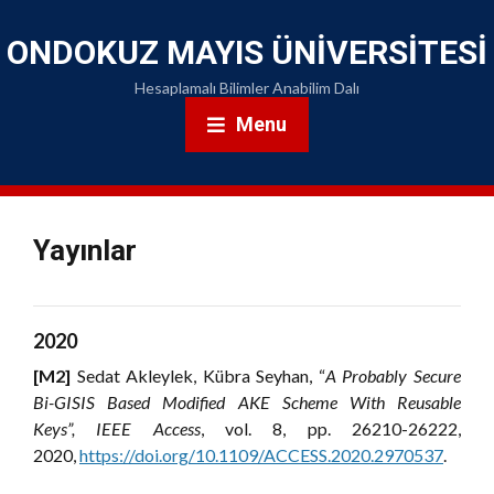
ONDOKUZ MAYIS ÜNIVERSITESI
Hesaplamalı Bilimler Anabilim Dalı
Menu
Yayınlar
2020
[M2]
Sedat Akleylek, Kübra Seyhan, “
A Probably Secure
Bi-GISIS Based Modified AKE Scheme With Reusable
Keys”,
IEEE Access
, vol. 8, pp. 26210-26222,
2020,
https://doi.org/10.1109/ACCESS.2020.2970537
.